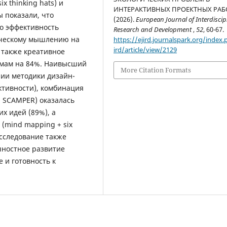
ix thinking hats) и
ИНТЕРАКТИВНЫХ ПРОЕКТНЫХ РАБ
 показали, что
(2026).
European Journal of Interdiscip
о эффективность
Research and Development
,
52
, 60-67.
рческому мышлению на
https://ejird.journalspark.org/index.
ird/article/view/2129
а также креативное
емам на 84%. Наивысший
More Citation Formats
нии методики дизайн-
ктивности), комбинация
+ SCAMPER) оказалась
х идей (89%), а
(mind mapping + six
Исследование также
чностное развитие
 и готовность к