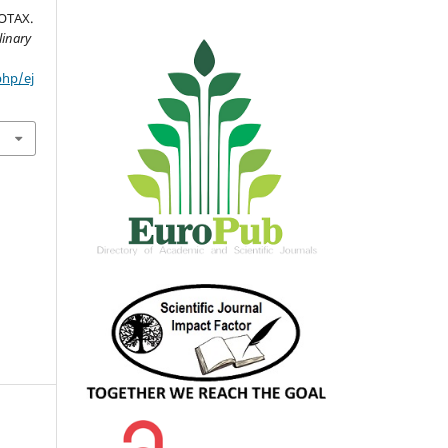
ОТАХ.
linary
php/ej