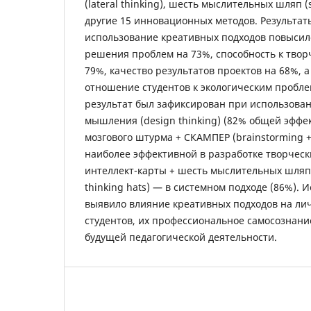
(lateral thinking), шесть мыслительных шляп (s
другие 15 инновационных методов. Результаты
использование креативных подходов повысил
решения проблем на 73%, способность к тво
79%, качество результатов проектов на 68%, 
отношение студентов к экологическим пробл
результат был зафиксирован при использова
мышления (design thinking) (82% общей эффе
мозгового штурма + СКАМПЕР (brainstorming 
наиболее эффективной в разработке творчески
интеллект-карты + шесть мыслительных шляп 
thinking hats) — в системном подходе (86%). 
выявило влияние креативных подходов на ли
студентов, их профессиональное самосознание
будущей педагогической деятельности.