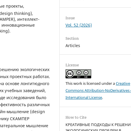
ые проекты,
sign thinking),
Issue
AMPER), интеллект-
, инновационные
Vol. 52 (2026)
ing).
Section
Articles
License
 решению экологических
ных проектных работах.
 на основе лонгитюдного
This work is licensed under a
Creative
их учебных заведений,
Commons Attribution-NoDerivatives 
оде исследования было
International License
.
ффективность различных
айн-мышление (design
How to Cite
ехнику СКАМПЕР
КРЕАТИВНЫЕ ПОДХОДЫ К РЕШЕН
, латеральное мышление
ЭКОЛОГИЧЕСКИХ ПРОБЛЕМ В