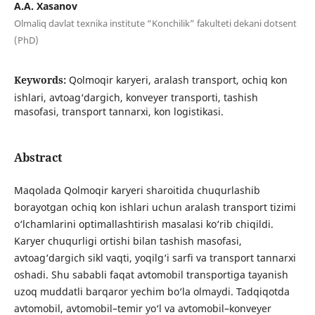
A.A. Xasanov
Olmaliq davlat texnika institute “Konchilik” fakulteti dekani dotsent
(PhD)
Keywords:
Qolmoqir karyeri, aralash transport, ochiq kon
ishlari, avtoag‘dargich, konveyer transporti, tashish
masofasi, transport tannarxi, kon logistikasi.
Abstract
Maqolada Qolmoqir karyeri sharoitida chuqurlashib
borayotgan ochiq kon ishlari uchun aralash transport tizimi
o‘lchamlarini optimallashtirish masalasi ko‘rib chiqildi.
Karyer chuqurligi ortishi bilan tashish masofasi,
avtoag‘dargich sikl vaqti, yoqilg‘i sarfi va transport tannarxi
oshadi. Shu sababli faqat avtomobil transportiga tayanish
uzoq muddatli barqaror yechim bo‘la olmaydi. Tadqiqotda
avtomobil, avtomobil–temir yo‘l va avtomobil–konveyer