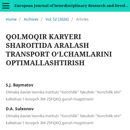
European Journal of Interdisciplinary Research and Development
Home
/
Archives
/
Vol. 52 (2026)
/
Articles
QOLMOQIR KARYERI
SHAROITIDA ARALASH
TRANSPORT O‘LCHAMLARINI
OPTIMALLASHTIRISH
S.J. Baymatov
Olmaliq davlat texnika instituti “Konchilik” fakulteti “Konchilik ishi”
kafedrasi 1-bosqich 3M-25FQKQ guruh magistranti
D.A. Sulxonov
Olmaliq davlat texnika instituti “Konchilik” fakulteti “Konchilik ishi”
kafedrasi 1-bosqich 3M-25FQKQ guruh magistranti