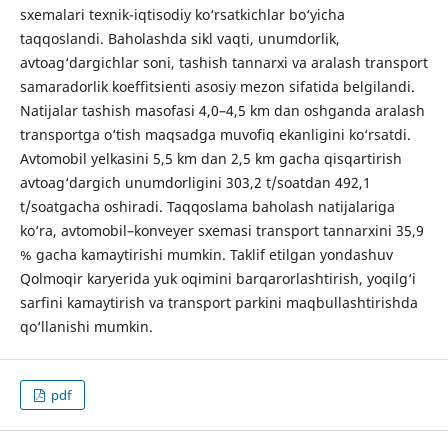
sxemalari texnik-iqtisodiy ko‘rsatkichlar bo‘yicha
taqqoslandi. Baholashda sikl vaqti, unumdorlik,
avtoag‘dargichlar soni, tashish tannarxi va aralash transport
samaradorlik koeffitsienti asosiy mezon sifatida belgilandi.
Natijalar tashish masofasi 4,0–4,5 km dan oshganda aralash
transportga o‘tish maqsadga muvofiq ekanligini ko‘rsatdi.
Avtomobil yelkasini 5,5 km dan 2,5 km gacha qisqartirish
avtoag‘dargich unumdorligini 303,2 t/soatdan 492,1
t/soatgacha oshiradi. Taqqoslama baholash natijalariga
ko‘ra, avtomobil–konveyer sxemasi transport tannarxini 35,9
% gacha kamaytirishi mumkin. Taklif etilgan yondashuv
Qolmoqir karyerida yuk oqimini barqarorlashtirish, yoqilg‘i
sarfini kamaytirish va transport parkini maqbullashtirishda
qo‘llanishi mumkin.
pdf