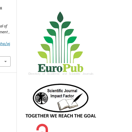
Я
l of
pment
,
php/ej