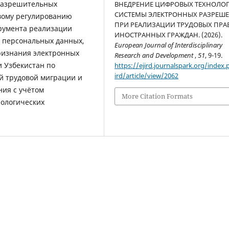
 разрешительных
ВНЕДРЕНИЕ ЦИФРОВЫХ ТЕХНОЛО
СИСТЕМЫ ЭЛЕКТРОННЫХ РАЗРЕШ
вому регулированию
ПРИ РЕАЛИЗАЦИИ ТРУДОВЫХ ПРА
трумента реализации
ИНОСТРАННЫХ ГРАЖДАН. (2026).
 персональных данных,
European Journal of Interdisciplinary
ризнания электронных
Research and Development
,
51
, 9-19.
и Узбекистан по
https://ejird.journalspark.org/index.
ird/article/view/2062
 трудовой миграции и
ия с учётом
More Citation Formats
ологических