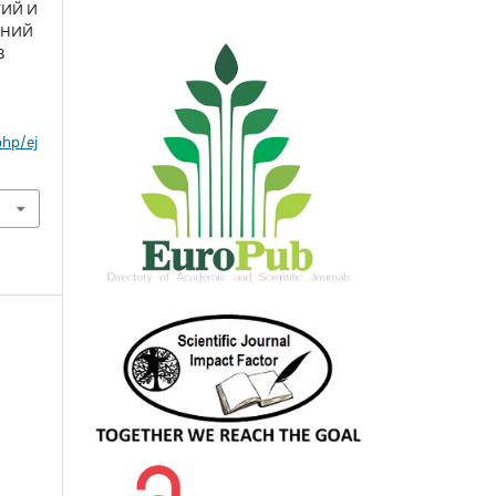
ГИЙ И
ЕНИЙ
В
php/ej