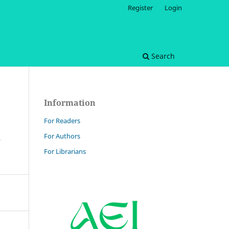
Register
Login
Search
Information
For Readers
Х
For Authors
For Librarians