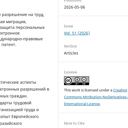
2026-05-06
 разрешение на труд,
ая миграция,
Issue
 защита персональных
ектронное
Vol. 51 (2026)
ждународно-правовые
 патент.
Section
Articles
License
ктические аспекты
ектронных разрешений в
This work is licensed under a
Creative
нных граждан.
Commons Attribution-NoDerivatives 
дарты трудовой
International License
.
ганизацией труда и
опыт Европейского
вразийского
How to Cite