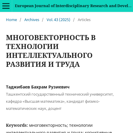
European Journal of Interdisciplinary Research and Development
Home
/
Archives
/
Vol. 43 (2025)
/
Articles
МНОГОВЕКТОРНОСТЬ В
ТЕХНОЛОГИИ
ИНТЕЛЛЕКТУАЛЬНОГО
РАЗВИТИЯ И ТРУДА
Таджибаев Бахрам Рузиевич
Ташкентский государственный технический университет,
кафедра «Высшая математика», кандидат физико-
математических наук, доцент
Keywords:
многовекторность; технологии
интеллектуального развития и труда; когнитивные