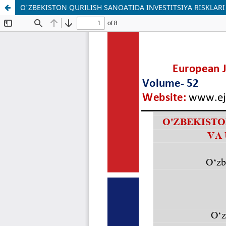
O'ZBEKISTON QURILISH SANOATIDA INVESTITSIYA RISKLARI