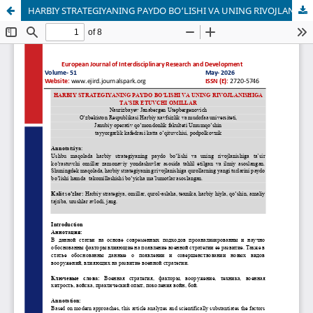
HARBIY STRATEGIYANING PAYDO BO‘LISHI VA UNING RIVOJLANISHIGA TA’SIR ETUVCHI OMILLAR